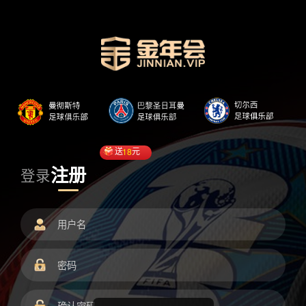
送
18
元
注册
登录