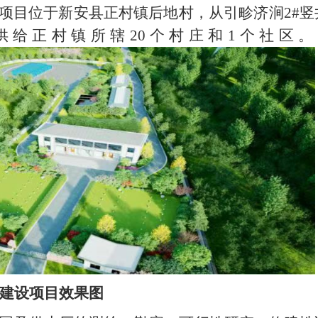
项目位于新安县正村镇后地村，从引畛济涧
2#
竖
供给正村镇所辖
20
个村庄和
1
个社区。
水厂建设项目效果图