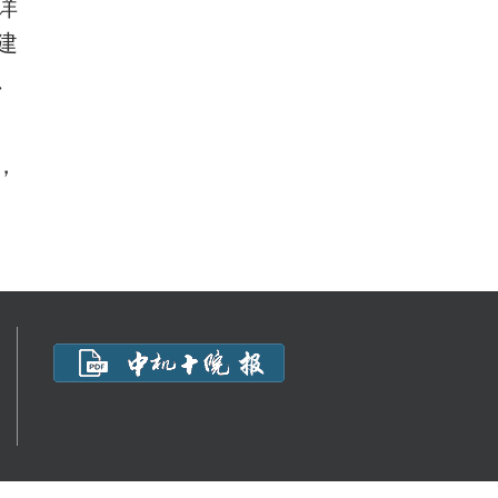
详
建
、
，